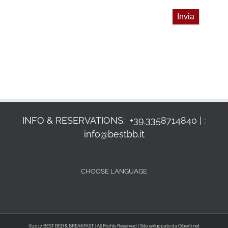
Invia
INFO & RESERVATIONS:
+39.3358714840 |
:
info@bestbb.it
CHOOSE LANGUAGE
©2017 BEST BED & BREAKFAST | All Rights Reserved | Sito sviluppato da
Giberti.net